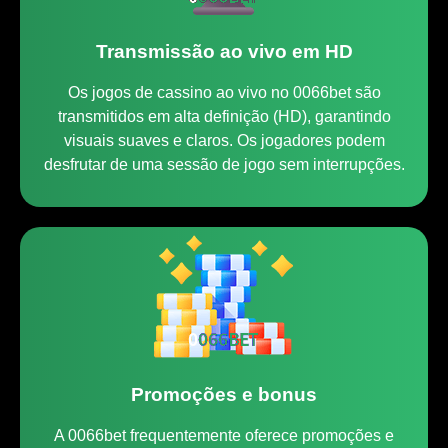
Transmissão ao vivo em HD
Os jogos de cassino ao vivo no 0066bet são
transmitidos em alta definição (HD), garantindo
visuais suaves e claros. Os jogadores podem
desfrutar de uma sessão de jogo sem interrupções.
Promoções e bonus
A 0066bet frequentemente oferece promoções e