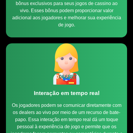
bônus exclusivos para seus jogos de cassino ao
vivo. Esses bônus podem proporcionar valor
adicional aos jogadores e melhorar sua experiência
de jogo.
Interação em tempo real
Os jogadores podem se comunicar diretamente com
os dealers ao vivo por meio de um recurso de bate-
papo. Essa interação em tempo real dá um toque
pessoal à experiência de jogo e permite que os