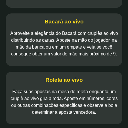
Bacará ao vivo
Aproveite a elegância do Bacará com crupiês ao vivo
distribuindo as cartas. Aposte na mão do jogador, na
mão da banca ou em um empate e veja se você
consegue obter um valor de mão mais próximo de 9.
Roleta ao vivo
Faça suas apostas na mesa de roleta enquanto um
crupiê ao vivo gira a roda. Aposte em números, cores
ou outras combinações específicas e observe a bola
determinar a aposta vencedora.