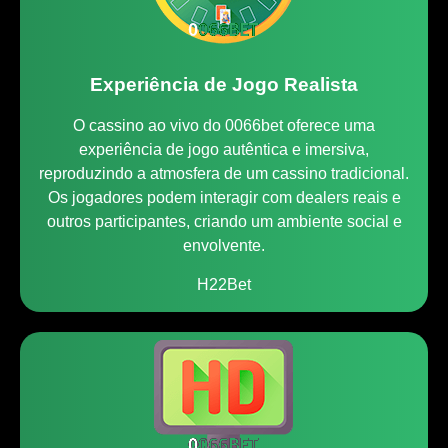
Experiência de Jogo Realista
O cassino ao vivo do 0066bet oferece uma
experiência de jogo autêntica e imersiva,
reproduzindo a atmosfera de um cassino tradicional.
Os jogadores podem interagir com dealers reais e
outros participantes, criando um ambiente social e
envolvente.
H22Bet