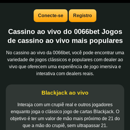
Conecte-se
Registro
Cassino ao vivo do 0066bet Jogos
de cassino ao vivo mais populares
No cassino ao vivo da 0066bet, você pode encontrar uma
variedade de jogos clássicos e populares com dealer ao
vivo que oferecem uma experiência de jogo imersiva e
interativa com dealers reais.
Blackjack ao vivo
Interaja com um crupiê real e outros jogadores
enquanto joga o clássico jogo de cartas Blackjack. O
objetivo é ter um valor de mão mais próximo de 21 do
que a mão do crupiê, sem ultrapassar 21.