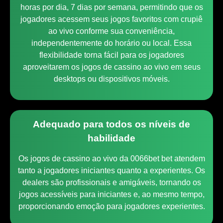
horas por dia, 7 dias por semana, permitindo que os
jogadores acessem seus jogos favoritos com crupiê
ao vivo conforme sua conveniência,
independentemente do horário ou local. Essa
flexibilidade torna fácil para os jogadores
aproveitarem os jogos de cassino ao vivo em seus
desktops ou dispositivos móveis.
Adequado para todos os níveis de
habilidade
Os jogos de cassino ao vivo da 0066bet bet atendem
tanto a jogadores iniciantes quanto a experientes. Os
dealers são profissionais e amigáveis, tornando os
jogos acessíveis para iniciantes e, ao mesmo tempo,
proporcionando emoção para jogadores experientes.