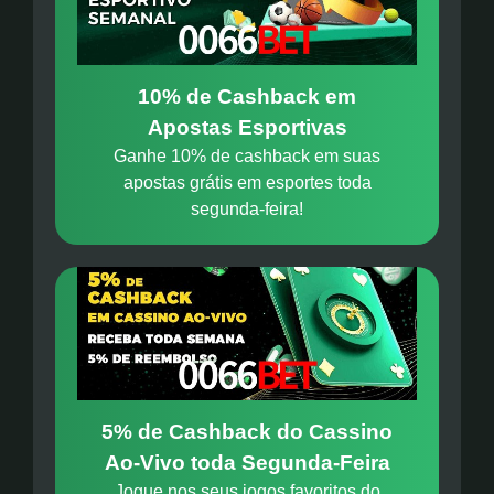
10% de Cashback em
Apostas Esportivas
Ganhe 10% de cashback em suas
apostas grátis em esportes toda
segunda-feira!
5% de Cashback do Cassino
Ao-Vivo toda Segunda-Feira
Jogue nos seus jogos favoritos do