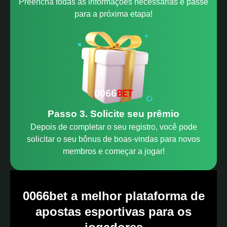
Preencha todas as informações necessárias e passe
para a próxima etapa!
Passo 3. Solicite seu prêmio
Depois de completar o seu registro, você pode
solicitar o seu bônus de boas-vindas para novos
membros e começar a jogar!
0066bet a melhor plataforma de
apostas esportivas para os