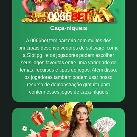
Caça-níqueis
A 0066bet tem parceria com muitos dos
principais desenvolvedores de software, como
a Slot pg , e os jogadores podem escolher
seus jogos favoritos entre uma variedade de
temas, recursos e tipos de jogos. Além disso,
os jogadores também podem usar nosso
recurso de demonstração gratuita para
conferir esses jogos de caça-níqueis