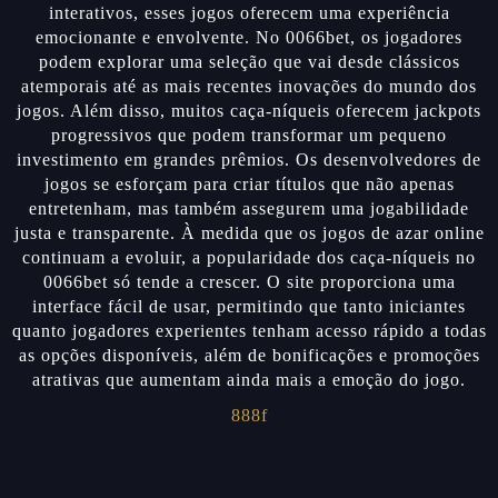
interativos, esses jogos oferecem uma experiência
emocionante e envolvente. No 0066bet, os jogadores
podem explorar uma seleção que vai desde clássicos
atemporais até as mais recentes inovações do mundo dos
jogos. Além disso, muitos caça-níqueis oferecem jackpots
progressivos que podem transformar um pequeno
investimento em grandes prêmios. Os desenvolvedores de
jogos se esforçam para criar títulos que não apenas
entretenham, mas também assegurem uma jogabilidade
justa e transparente. À medida que os jogos de azar online
continuam a evoluir, a popularidade dos caça-níqueis no
0066bet só tende a crescer. O site proporciona uma
interface fácil de usar, permitindo que tanto iniciantes
quanto jogadores experientes tenham acesso rápido a todas
as opções disponíveis, além de bonificações e promoções
atrativas que aumentam ainda mais a emoção do jogo.
888f