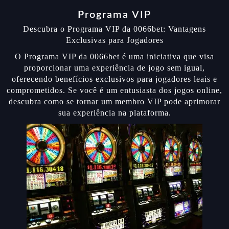
Programa VIP
Descubra o Programa VIP da 0066bet: Vantagens
Exclusivas para Jogadores
O Programa VIP da 0066bet é uma iniciativa que visa
proporcionar uma experiência de jogo sem igual,
oferecendo benefícios exclusivos para jogadores leais e
comprometidos. Se você é um entusiasta dos jogos online,
descubra como se tornar um membro VIP pode aprimorar
sua experiência na plataforma.