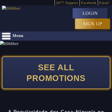
24*7 Support
Facebook
Email
LOGIN
SIGN UP
Menu
SEE ALL
PROMOTIONS