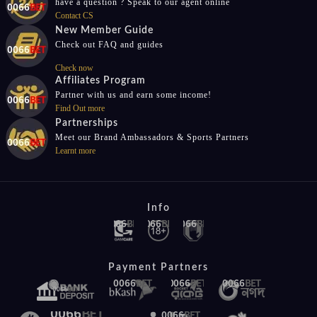
have a question ? Speak to our agent online
Contact CS
New Member Guide
Check out FAQ and guides
Check now
Affiliates Program
Partner with us and earn some income!
Find Out more
Partnerships
Meet our Brand Ambassadors & Sports Partners
Learnt more
Info
Payment Partners