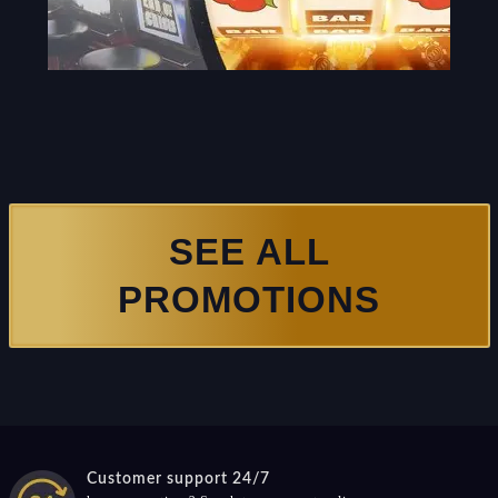
SEE ALL
PROMOTIONS
Customer support 24/7