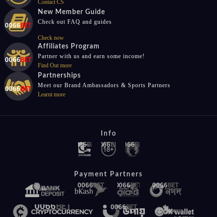
Contact CS
New Member Guide
Check out FAQ and guides
Check now
Affiliates Program
Partner with us and earn some income!
Find Out more
Partnerships
Meet our Brand Ambassadors & Sports Partners
Learnt more
Info
Payment Partners