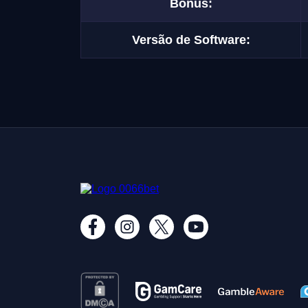
Bônus:
Versão de Software: