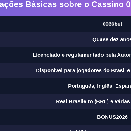
ações Básicas sobre o Cassino 
0066bet
Quase dez ano
Licenciado e regulamentado pela Autor
Disponível para jogadores do Brasil e
Português, Inglês, Espan
Real Brasileiro (BRL) e vária
BONUS2026