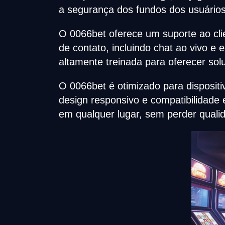
a segurança dos fundos dos usuários,
O 0066bet oferece um suporte ao cli
de contato, incluindo chat ao vivo e 
altamente treinada para oferecer sol
O 0066bet é otimizado para disposit
design responsivo e compatibilidade 
em qualquer lugar, sem perder qual