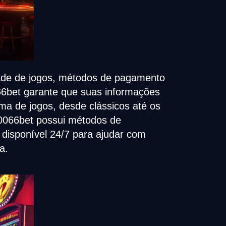
dade de jogos, métodos de pagamento
066bet garante que suas informações
ma de jogos, desde clássicos até os
o 0066bet possui métodos de
 disponível 24/7 para ajudar com
a.