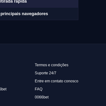
tirada rápida
 principais navegadores
Termos e condições
Suporte 24/7
Entre em contato conosco
6bet
FAQ
0066bet