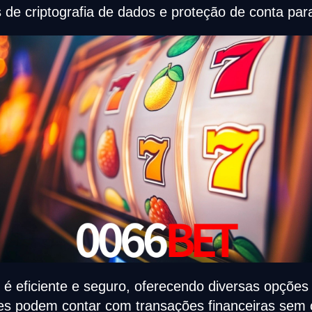
 de criptografia de dados e proteção de conta pa
é eficiente e seguro, oferecendo diversas opções
es podem contar com transações financeiras sem 