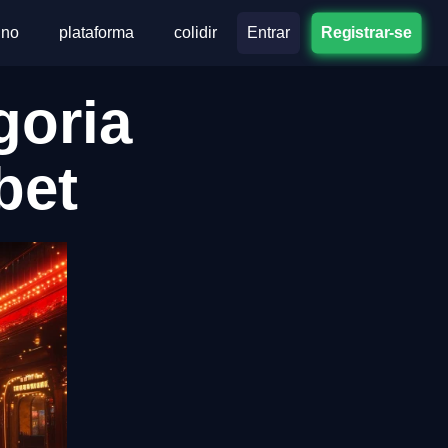
ino
plataforma
colidir
Entrar
Registrar-se
goria
bet