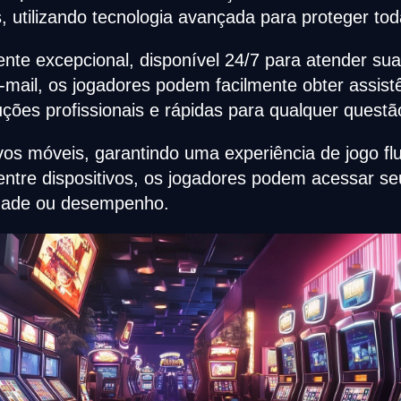
 utilizando tecnologia avançada para proteger to
ente excepcional, disponível 24/7 para atender su
e-mail, os jogadores podem facilmente obter assist
uções profissionais e rápidas para qualquer quest
ivos móveis, garantindo uma experiência de jogo f
entre dispositivos, os jogadores podem acessar seu
idade ou desempenho.