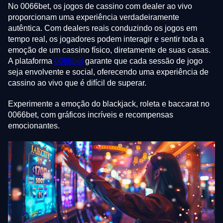
No 0066bet, os jogos de cassino com dealer ao vivo
proporcionam uma experiência verdadeiramente
autêntica. Com dealers reais conduzindo os jogos em
tempo real, os jogadores podem interagir e sentir toda a
emoção de um cassino físico, diretamente de suas casas.
A plataforma
0066bet
garante que cada sessão de jogo
seja envolvente e social, oferecendo uma experiência de
cassino ao vivo que é difícil de superar.
Experimente a emoção do blackjack, roleta e baccarat no
0066bet, com gráficos incríveis e recompensas
emocionantes.