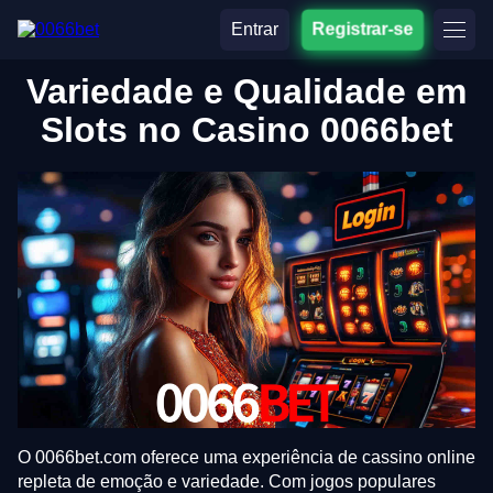
Entrar
Registrar-se
Variedade e Qualidade em
Slots no Casino 0066bet
O 0066bet.com oferece uma experiência de cassino online
repleta de emoção e variedade. Com jogos populares