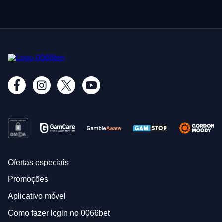
Ofertas especiais
Promoções
Aplicativo móvel
Como fazer login no 0066bet