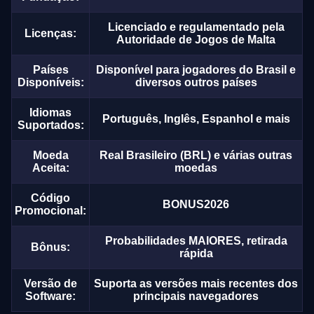
Licenciado e regulamentado pela
Licenças:
Autoridade de Jogos de Malta
Países
Disponível para jogadores do Brasil e
Disponíveis:
diversos outros países
Idiomas
Português, Inglês, Espanhol e mais
Suportados:
Moeda
Real Brasileiro (BRL) e várias outras
Aceita:
moedas
Código
BONUS2026
Promocional:
Probabilidades MAIORES, retirada
Bônus:
rápida
Versão de
Suporta as versões mais recentes dos
Software:
principais navegadores