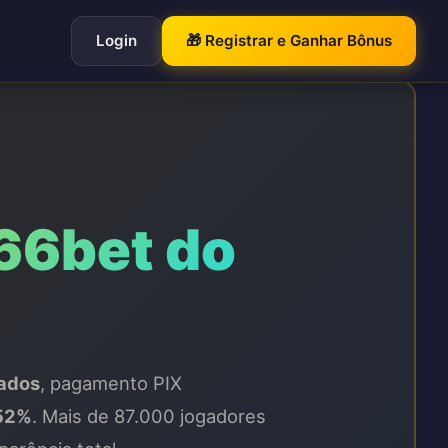
Login
🎁 Registrar e Ganhar Bônus
66bet do
cados
, pagamento PIX
52%
. Mais de 87.000 jogadores