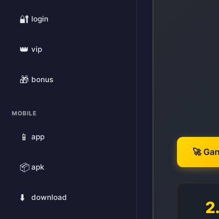
🔐
login
👑
vip
🎁
bonus
MOBILE
📱
app
🚀 Ga
📦
apk
⬇️
download
2