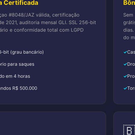
 Certificada
Bôn
çao #8048/JAZ válida, certificação
Sem 
 2021, auditoria mensal GLI. SSL 256-bit
gráti
cário e conformidade total com LGPD
dias
do m
-bit (grau bancário)
Cas
ório para saques
Dro
ado em 4 horas
Pro
undos R$ 500.000
Tor
