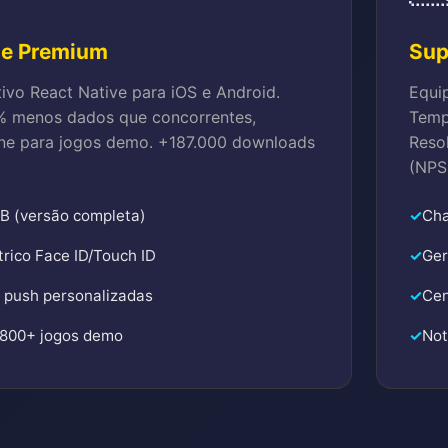
le Premium
Sup
tivo React Native para iOS e Android.
Equip
 menos dados que concorrentes,
Temp
line para jogos demo. +187.000 downloads
Reso
(NPS
 (versão completa)
Cha
rico Face ID/Touch ID
Ger
s push personalizadas
Cen
a 800+ jogos demo
Not