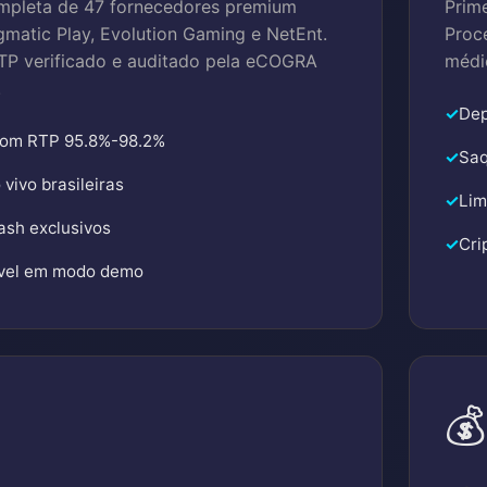
ompleta de 47 fornecedores premium
Prime
gmatic Play, Evolution Gaming e NetEnt.
Proc
P verificado e auditado pela eCOGRA
médi
.
Dep
 com RTP 95.8%-98.2%
Saq
vivo brasileiras
Lim
ash exclusivos
Cri
ível em modo demo
💰