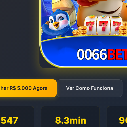
nhar R$ 5.000 Agora
Ver Como Funciona
.547
8.3min
9