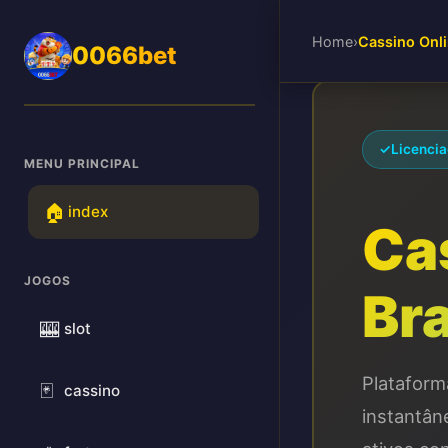
Home
›
Cassino Onli
0066bet
✓
Licencia
MENU PRINCIPAL
🏠
index
Ca
JOGOS
Br
🎰
slot
Plataform
🃏
cassino
instantâ