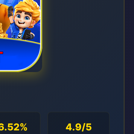
6.52%
4.9/5