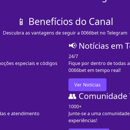
📱 Benefícios do Canal
Descubra as vantagens de seguir a 0066bet no Telegram
📢 Notícias em 
24/7
oções especiais e códigos
Fique por dentro de todas 
0066bet em tempo real!
Ver Notícias
👥 Comunidade 
1000+
idas e atendimento
Junte-se a uma comunidade 
experiências!