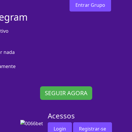
Entrar Grupo
legram
tivo
er nada
camente
SEGUIR AGORA
Acessos
Login
Registrar-se