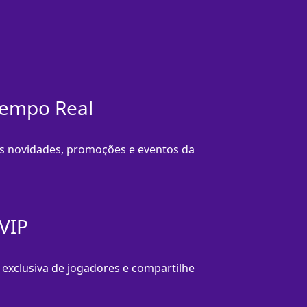
Tempo Real
as novidades, promoções e eventos da
VIP
exclusiva de jogadores e compartilhe