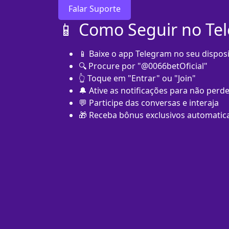
Falar Suporte
📱 Como Seguir no Te
📱 Baixe o app Telegram no seu disposi
🔍 Procure por "@0066betOficial"
👆 Toque em "Entrar" ou "Join"
🔔 Ative as notificações para não perd
💬 Participe das conversas e interaja
🎁 Receba bônus exclusivos automati