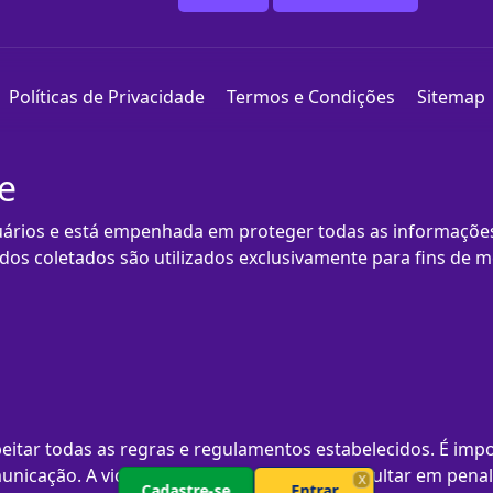
Políticas de Privacidade
Termos e Condições
Sitemap
de
suários e está empenhada em proteger todas as informaçõe
os coletados são utilizados exclusivamente para fins de m
tar todas as regras e regulamentos estabelecidos. É impo
municação. A violação destes termos pode resultar em pena
X
Cadastre-se
Entrar