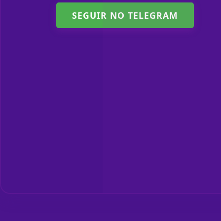
SEGUIR NO TELEGRAM