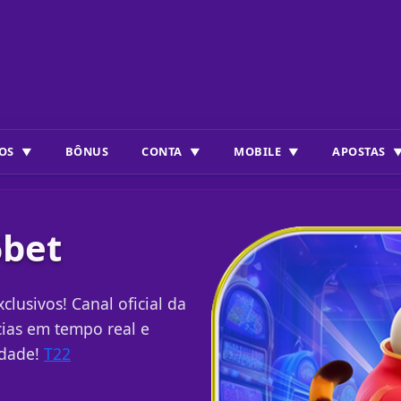
OS
BÔNUS
CONTA
MOBILE
APOSTAS
6bet
lusivos! Canal oficial da
ias em tempo real e
idade!
T22