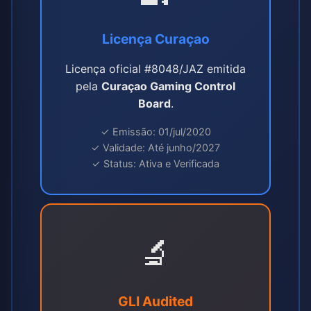
Licença Curaçao
Licença oficial #8048/JAZ emitida
pela
Curaçao Gaming Control
Board
.
✓ Emissão: 01/jul/2020
✓ Validade: Até junho/2027
✓ Status: Ativa e Verificada
🔬
GLI Audited