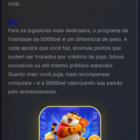
total.
Bet7
Para os jogadores mais dedicados, o programa de
fidelidade da 0066bet é um diferencial de peso. A
cada aposta que você faz, acumula pontos que
podem ser trocados por créditos de jogo, bônus
exclusivos ou até mesmo prêmios especiais.
Quanto mais você joga, mais recompensas
conquista – é a 0066bet valorizando sua paixão
pelo entretenimento.