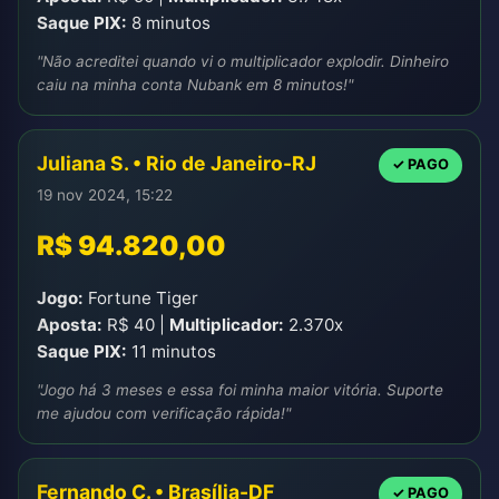
Saque PIX:
8 minutos
"Não acreditei quando vi o multiplicador explodir. Dinheiro
caiu na minha conta Nubank em 8 minutos!"
Juliana S. • Rio de Janeiro-RJ
✓ PAGO
19 nov 2024, 15:22
R$ 94.820,00
Jogo:
Fortune Tiger
Aposta:
R$ 40 |
Multiplicador:
2.370x
Saque PIX:
11 minutos
"Jogo há 3 meses e essa foi minha maior vitória. Suporte
me ajudou com verificação rápida!"
Fernando C. • Brasília-DF
✓ PAGO