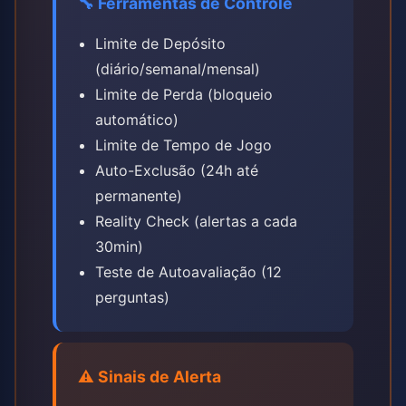
🔧 Ferramentas de Controle
Limite de Depósito
(diário/semanal/mensal)
Limite de Perda (bloqueio
automático)
Limite de Tempo de Jogo
Auto-Exclusão (24h até
permanente)
Reality Check (alertas a cada
30min)
Teste de Autoavaliação (12
perguntas)
⚠️ Sinais de Alerta