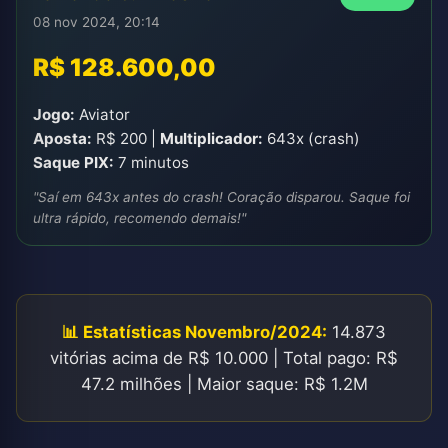
08 nov 2024, 20:14
R$ 128.600,00
Jogo:
Aviator
Aposta:
R$ 200 |
Multiplicador:
643x (crash)
Saque PIX:
7 minutos
"Saí em 643x antes do crash! Coração disparou. Saque foi
ultra rápido, recomendo demais!"
📊 Estatísticas Novembro/2024:
14.873
vitórias acima de R$ 10.000 | Total pago: R$
47.2 milhões | Maior saque: R$ 1.2M