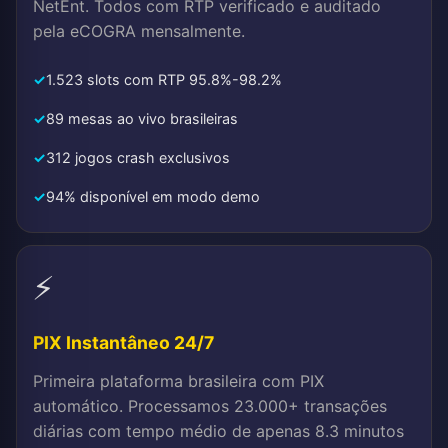
NetEnt. Todos com RTP verificado e auditado
pela eCOGRA mensalmente.
1.523 slots com RTP 95.8%-98.2%
89 mesas ao vivo brasileiras
312 jogos crash exclusivos
94% disponível em modo demo
⚡
PIX Instantâneo 24/7
Primeira plataforma brasileira com PIX
automático. Processamos 23.000+ transações
diárias com tempo médio de apenas 8.3 minutos