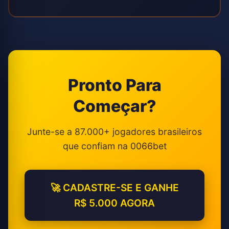
Pronto Para
Começar?
Junte-se a 87.000+ jogadores brasileiros
que confiam na 0066bet
🚀 CADASTRE-SE E GANHE
R$ 5.000 AGORA