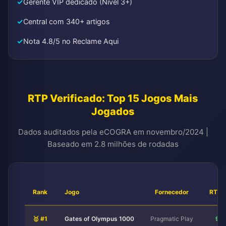
Gerente VIP dedicado (Nível 3+)
Central com 340+ artigos
Nota 4.8/5 no Reclame Aqui
RTP Verificado: Top 15 Jogos Mais
Jogados
Dados auditados pela eCOGRA em novembro/2024 |
Baseado em 2.8 milhões de rodadas
Rank
Jogo
Fornecedor
RTP T
🥇 #1
Gates of Olympus 1000
Pragmatic Play
96