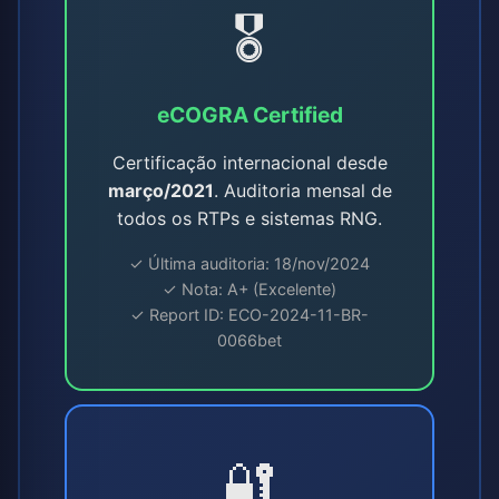
🎖️
eCOGRA Certified
Certificação internacional desde
março/2021
. Auditoria mensal de
todos os RTPs e sistemas RNG.
✓ Última auditoria: 18/nov/2024
✓ Nota: A+ (Excelente)
✓ Report ID: ECO-2024-11-BR-
0066bet
🔐