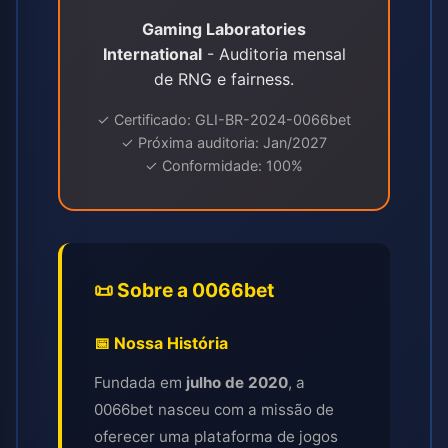
Gaming Laboratories
International
- Auditoria mensal
de RNG e fairness.
✓ Certificado: GLI-BR-2024-0066bet
✓ Próxima auditoria: Jan/2027
✓ Conformidade: 100%
📜 Sobre a 0066bet
📅 Nossa História
Fundada em
julho de 2020
, a
0066bet nasceu com a missão de
oferecer uma plataforma de jogos