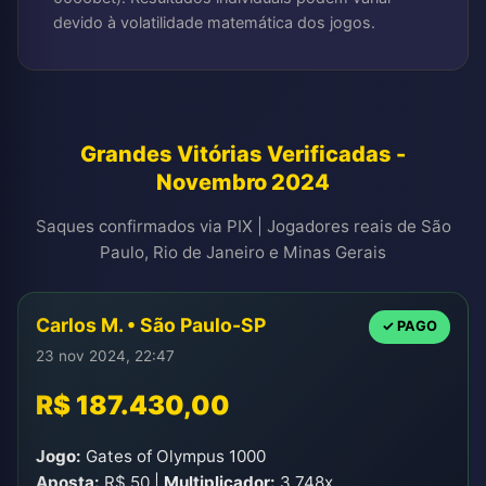
devido à volatilidade matemática dos jogos.
Grandes Vitórias Verificadas -
Novembro 2024
Saques confirmados via PIX | Jogadores reais de São
Paulo, Rio de Janeiro e Minas Gerais
Carlos M. • São Paulo-SP
✓ PAGO
23 nov 2024, 22:47
R$ 187.430,00
Jogo:
Gates of Olympus 1000
Aposta:
R$ 50 |
Multiplicador:
3.748x