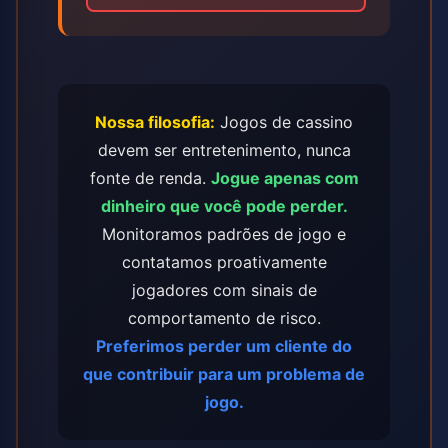
Nossa filosofia:
Jogos de cassino
devem ser entretenimento, nunca
fonte de renda.
Jogue apenas com
dinheiro que você pode perder.
Monitoramos padrões de jogo e
contatamos proativamente
jogadores com sinais de
comportamento de risco.
Preferimos perder um cliente do
que contribuir para um problema de
jogo.